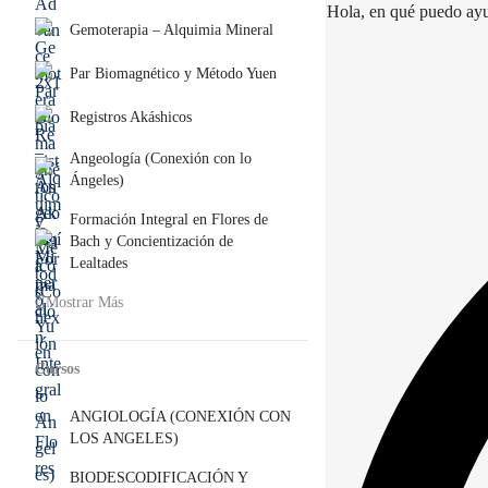
Hola, en qué puedo ay
Gemoterapia – Alquimia Mineral
Par Biomagnético y Método Yuen
Registros Akáshicos
Angeología (Conexión con lo
Ángeles)
Formación Integral en Flores de
Bach y Concientización de
Lealtades
Mostrar Más
Cursos
ANGIOLOGÍA (CONEXIÓN CON
LOS ANGELES)
BIODESCODIFICACIÓN Y